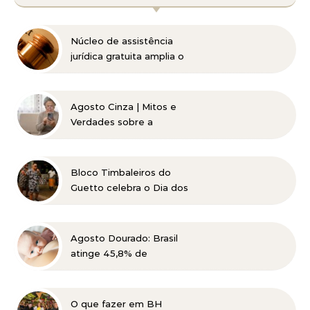
Núcleo de assistência
jurídica gratuita amplia o
acesso à Justiça para
pessoas de baixa renda
Agosto Cinza | Mitos e
Verdades sobre a
Catarata
Bloco Timbaleiros do
Guetto celebra o Dia dos
Pais com apresentação
gratuita em Belo
Horizonte
Agosto Dourado: Brasil
atinge 45,8% de
amamentação exclusiva,
mas ainda busca cumprir
metas globais para 2030
O que fazer em BH