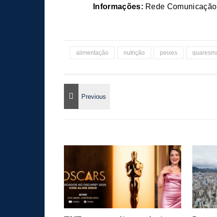
Informações:
Rede Comunicação
alimentação
nutrição
peixes
quaresm