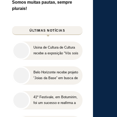
Somos muitas pautas, sempre
plurais!
ÚLTIMAS NOTÍCIAS
Usina de Cultura de Cultura
recebe a exposição “Vós sois
o Sal da Terra”
Belo Horizonte recebe projeto
“Joias da Base” em busca de
novos talentos para o
beisebol
41º Festivale, em Botumirim,
foi um sucesso e reafirma a
força da cultura popular do
Vale do Jequitinhonha