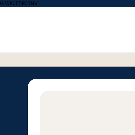
Skip to content
G-WK3E5P3TNV