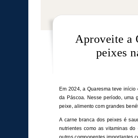
Aproveite a 
peixes n
Em 2024, a Quaresma teve início em 14 de fevereiro e segue até 28 de março, véspera
da Páscoa. Nesse período, uma g
peixe, alimento com grandes benéf
A carne branca dos peixes é saudá
nutrientes como as vitaminas do
outros componentes importantes co