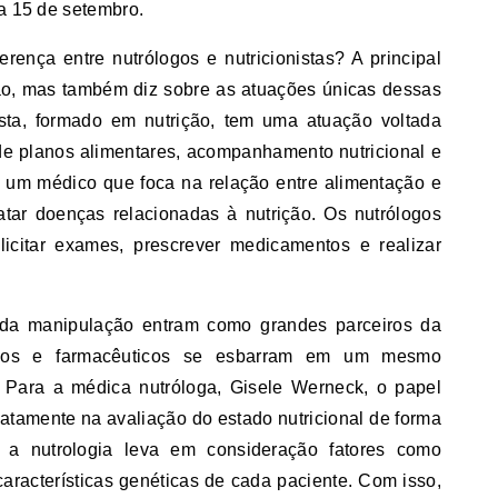
ia 15 de setembro.
ença entre nutrólogos e nutricionistas? A principal
ação, mas também diz sobre as atuações únicas dessas
ista, formado em nutrição, tem uma atuação voltada
 de planos alimentares, acompanhamento nutricional e
é um médico que foca na relação entre alimentação e
atar doenças relacionadas à nutrição. Os nutrólogos
icitar exames, prescrever medicamentos e realizar
da manipulação entram como grandes parceiros da
logos e farmacêuticos se esbarram em um mesmo
 Para a médica nutróloga, Gisele Werneck, o papel
xatamente na avaliação do estado nutricional de forma
ue a nutrologia leva em consideração fatores como
 características genéticas de cada paciente. Com isso,