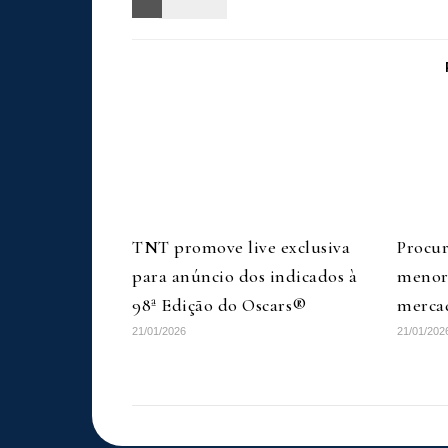
TNT promove live exclusiva
Procu
para anúncio dos indicados à
menore
98ª Edição do Oscars®
merca
21/01/2026
21/01/202