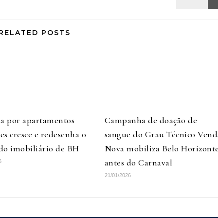
RELATED POSTS
ra por apartamentos
Campanha de doação de
s cresce e redesenha o
sangue do Grau Técnico Vend
do imobiliário de BH
Nova mobiliza Belo Horizont
antes do Carnaval
6
21/01/2026