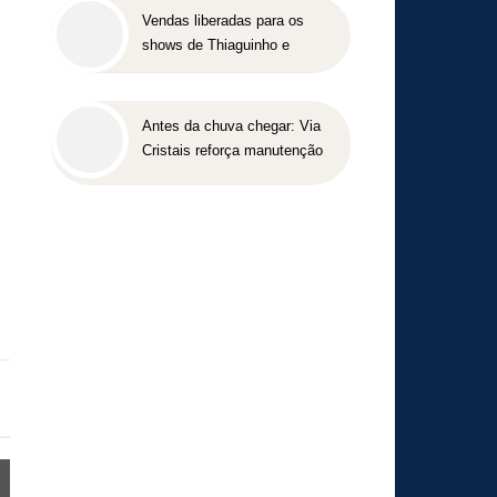
Vendas liberadas para os
shows de Thiaguinho e
Péricles em BH
Antes da chuva chegar: Via
Cristais reforça manutenção
da BR-040