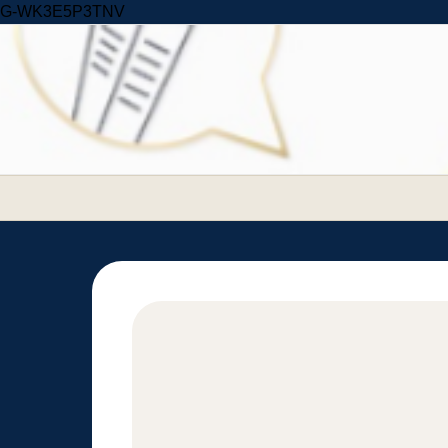
Skip to content
G-WK3E5P3TNV