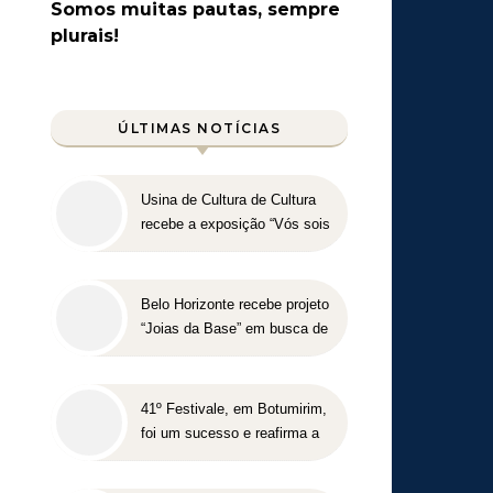
Somos muitas pautas, sempre
plurais!
ÚLTIMAS NOTÍCIAS
Usina de Cultura de Cultura
recebe a exposição “Vós sois
o Sal da Terra”
Belo Horizonte recebe projeto
“Joias da Base” em busca de
novos talentos para o
beisebol
41º Festivale, em Botumirim,
foi um sucesso e reafirma a
força da cultura popular do
Vale do Jequitinhonha