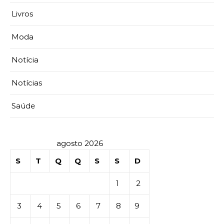
Livros
Moda
Notícia
Notícias
Saúde
agosto 2026
S
T
Q
Q
S
S
D
1
2
3
4
5
6
7
8
9