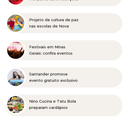
para a edição 2027 no
dia 18 de agosto
Projeto de cultura de paz
nas escolas de Nova
Lima concorre a prêmio
nacional
Festivais em Minas
Gerais: confira eventos
para reunir a família e os
amigos entre agosto e
setembro
Santander promove
evento gratuito exclusivo
sobre milhas e acúmulo
de pontos em Belo
Horizonte
Nino Cucina e Tatu Bola
preparam cardápios
especiais para o Dia dos
Pais em Belo Horizonte