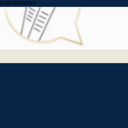
Skip to content
G-WK3E5P3TNV