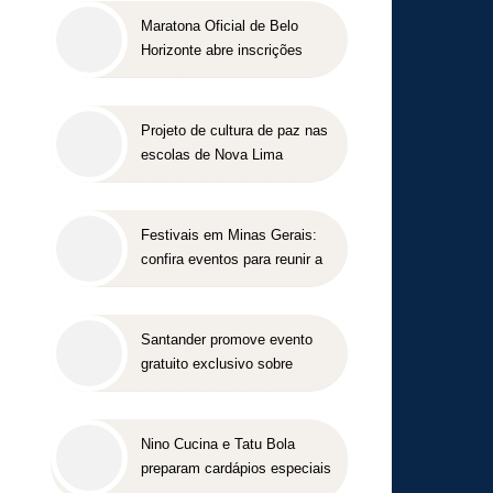
Maratona Oficial de Belo
Horizonte abre inscrições
para a edição 2027 no dia 18
de agosto
Projeto de cultura de paz nas
escolas de Nova Lima
concorre a prêmio nacional
Festivais em Minas Gerais:
confira eventos para reunir a
família e os amigos entre
agosto e setembro
Santander promove evento
gratuito exclusivo sobre
milhas e acúmulo de pontos
em Belo Horizonte
Nino Cucina e Tatu Bola
preparam cardápios especiais
para o Dia dos Pais em Belo