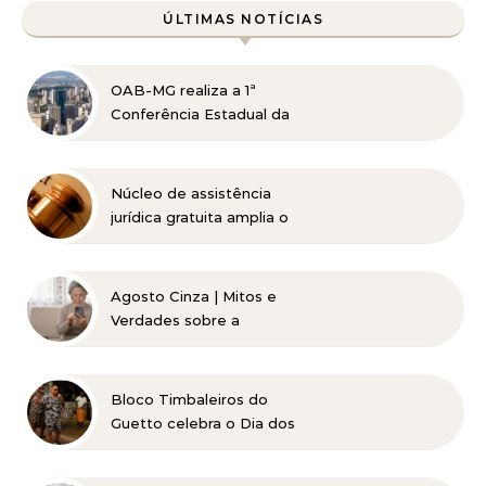
ÚLTIMAS NOTÍCIAS
OAB-MG realiza a 1ª
Conferência Estadual da
Advocacia Imobiliária
com especialistas de
referência nacional
Núcleo de assistência
jurídica gratuita amplia o
acesso à Justiça para
pessoas de baixa renda
Agosto Cinza | Mitos e
Verdades sobre a
Catarata
Bloco Timbaleiros do
Guetto celebra o Dia dos
Pais com apresentação
gratuita em Belo