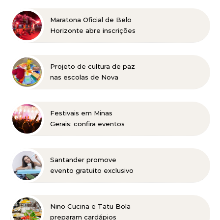
Maratona Oficial de Belo
Horizonte abre inscrições
para a edição 2027 no
dia 18 de agosto
Projeto de cultura de paz
nas escolas de Nova
Lima concorre a prêmio
nacional
Festivais em Minas
Gerais: confira eventos
para reunir a família e os
amigos entre agosto e
setembro
Santander promove
evento gratuito exclusivo
sobre milhas e acúmulo
de pontos em Belo
Horizonte
Nino Cucina e Tatu Bola
preparam cardápios