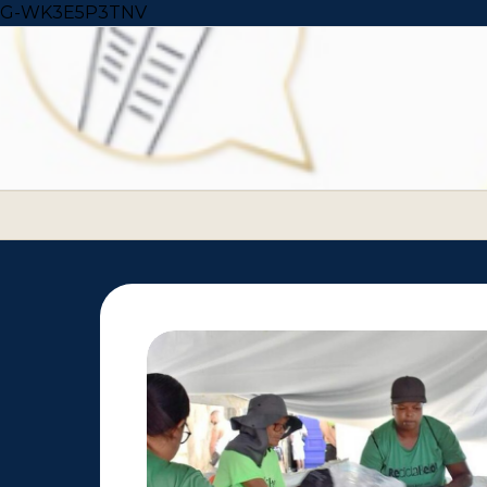
Skip to content
G-WK3E5P3TNV