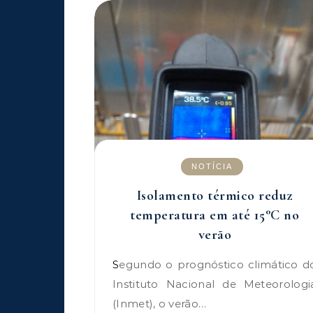
NOTÍCIA
Isolamento térmico reduz
temperatura em até 15°C no
verão
Segundo o prognóstico climático do
Instituto Nacional de Meteorologi
(Inmet), o verão…