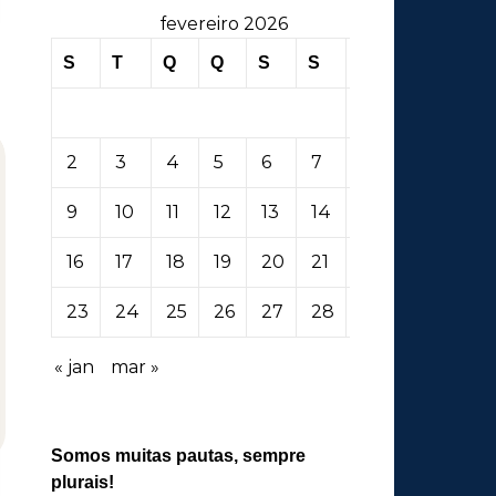
fevereiro 2026
S
T
Q
Q
S
S
D
1
2
3
4
5
6
7
8
9
10
11
12
13
14
15
16
17
18
19
20
21
22
23
24
25
26
27
28
« jan
mar »
Somos muitas pautas, sempre
plurais!