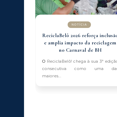
NOTÍCIA
ReciclaBelô 2026 reforça inclusã
e amplia impacto da reciclagem
no Carnaval de BH
O ReciclaBelô! chega à sua 3ª edição
consecutiva como uma da
maiores…