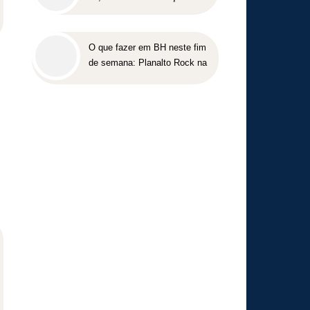
exclusiva, mas ainda busca
cumprir metas globais para
2030
O que fazer em BH neste fim
de semana: Planalto Rock na
Praça tem shows gratuitos,
gastronomia e atrações para
toda a família