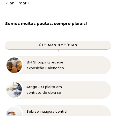
« jan
mar »
Somos muitas pautas, sempre plurais!
ÚLTIMAS NOTÍCIAS
BH Shopping recebe
exposição Calendário
Solidário, que une arte,
memória e impacto
social
Artigo – O pleito em
contrato de obra se
decide na prova da
medição, não na tese
Sebrae inaugura central