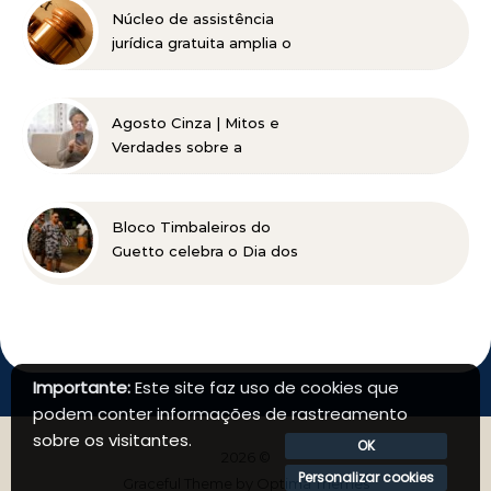
referência nacional
Núcleo de assistência
jurídica gratuita amplia o
acesso à Justiça para
pessoas de baixa renda
Agosto Cinza | Mitos e
Verdades sobre a
Catarata
Bloco Timbaleiros do
Guetto celebra o Dia dos
Pais com apresentação
gratuita em Belo
Horizonte
Importante:
Este site faz uso de cookies que
podem conter informações de rastreamento
sobre os visitantes.
OK
2026 ©
Personalizar cookies
Graceful Theme by
Optima Themes