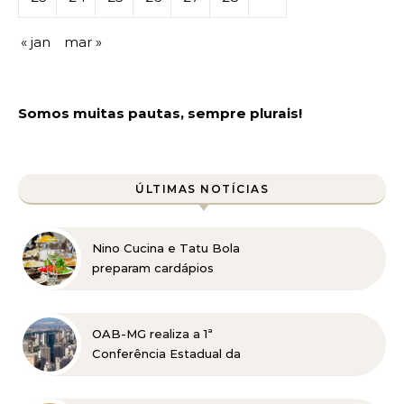
« jan
mar »
Somos muitas pautas, sempre plurais!
ÚLTIMAS NOTÍCIAS
Nino Cucina e Tatu Bola
preparam cardápios
especiais para o Dia dos
Pais em Belo Horizonte
OAB-MG realiza a 1ª
Conferência Estadual da
Advocacia Imobiliária
com especialistas de