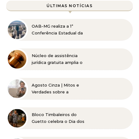
ÚLTIMAS NOTÍCIAS
OAB-MG realiza a 1ª
Conferência Estadual da
Advocacia Imobiliária
com especialistas de
referência nacional
Núcleo de assistência
jurídica gratuita amplia o
acesso à Justiça para
pessoas de baixa renda
Agosto Cinza | Mitos e
Verdades sobre a
Catarata
Bloco Timbaleiros do
Guetto celebra o Dia dos
Pais com apresentação
gratuita em Belo