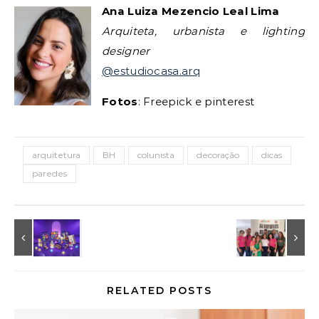
Ana Luiza Mezencio Leal Lima
Arquiteta, urbanista e lighting
designer
@estudiocasa.arq
Fotos
: Freepick e pinterest
arquitetura
BH
colunista
decoração
dicas
paredes
RELATED POSTS