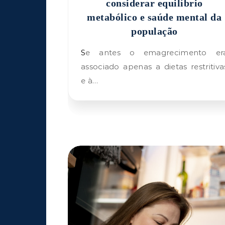
considerar equilíbrio
metabólico e saúde mental da
população
Se antes o emagrecimento era
associado apenas a dietas restritiva
e à…