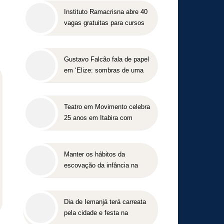
Instituto Ramacrisna abre 40
vagas gratuitas para cursos
profissionalizantes nas áreas
de beleza e administração
Gustavo Falcão fala de papel
em ‘Elize: sombras de uma
mulher’, do Netflix, e de
trabalhos na TV e teatro
Teatro em Movimento celebra
25 anos em Itabira com
Jonas Bloch e o seu
espetáculo “Delírio”
Manter os hábitos da
escovação da infância na
vida adulta pode ser
prejudicial à saúde bucal
Dia de Iemanjá terá carreata
pela cidade e festa na
Pampulha, em BH