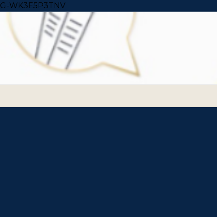
Skip to content
G-WK3E5P3TNV