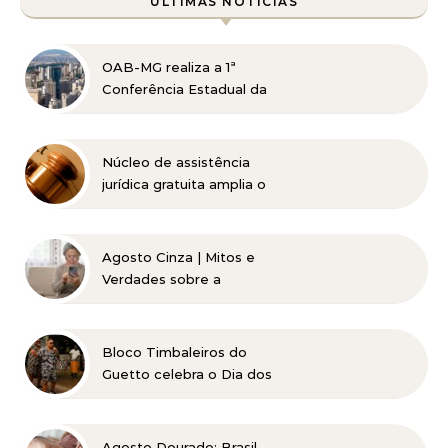
ÚLTIMAS NOTÍCIAS
OAB-MG realiza a 1ª
Conferência Estadual da
Advocacia Imobiliária
com especialistas de
referência nacional
Núcleo de assistência
jurídica gratuita amplia o
acesso à Justiça para
pessoas de baixa renda
Agosto Cinza | Mitos e
Verdades sobre a
Catarata
Bloco Timbaleiros do
Guetto celebra o Dia dos
Pais com apresentação
gratuita em Belo
Horizonte
Agosto Dourado: Brasil